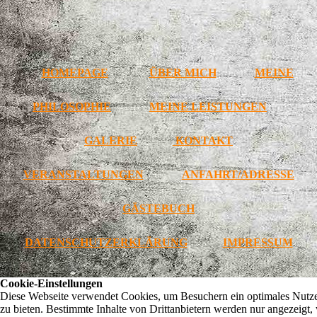
HOMEPAGE
ÜBER MICH
MEINE
PHILOSOPHIE
MEINE LEISTUNGEN
GALERIE
KONTAKT
VERANSTALTUNGEN
ANFAHRT/ADRESSE
GÄSTEBUCH
DATENSCHUTZERKLÄRUNG
IMPRESSUM
Cookie-Einstellungen
Diese Webseite verwendet Cookies, um Besuchern ein optimales Nutze
zu bieten. Bestimmte Inhalte von Drittanbietern werden nur angezeigt,