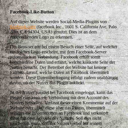
Facebook-Like-Button
Auf dieser Website werden Social-Media-Plugins von
facebook.com
(facebook Inc., 1601 S. California Ave, Palo
Alto, CA 94304, USA) genutzt. Dies ist an dem
entsprechenden Logo zu erkennen.
Der Browser tritt bei einem Besuch einer Seite, auf welcher
ein solches Logo erscheint, mit dem Facebook-Server
automatisch in Verbindung. Facebook erhält somit
verschiedene Daten und erfährt, welche konkrete Seite der
Nutzer besucht. Der Betreiber der Website hat keinen
Einfluss darauf, welche Daten an Facebook übermittelt
werden. Diese Datenübertragung erfolgt zudem unabhängig
davon, ob der Nutzer das Plugin anklickt.
Ist der Nutzer parallel bei Facebook eingeloggt, kann das
Plugin eine konkrete Verbindung mit dem Account des
Nutzers herstellen. Verfasst dieser einen Kommentar auf der
Website oder „likt“ diese über das Plugin, übermittelt
selbiges die Informationen an Facebook und verknüpft
diese mit dem Account des Nutzers. Soll dies nicht
geschehen, muss sich der Nutzer vorher bei seinem