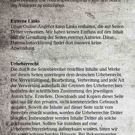
des Anbieters zu entnehmen.
Externe Links
Unser Online-Angebot kann Links enthalten, die auf Seiten
Dritter verweisen. Wir haben keinen Einfluss auf den Inhalt
und die Gestaltung der Seiten externer Anbieter. Diese
Datenschutzerklärung findet dort insoweit keine
Anwendung.
Urheberrecht
Die durch die Seitenbetreiber erstellten Inhalte und Werke
auf diesen Seiten unterliegen dem deutschen Urheberrecht.
Die Vervielfältigung, Bearbeitung, Verbreitung und jede Art
der Verwertung außerhalb der Grenzen des Urheberrechtes
bedürfen der schriftlichen Zustimmung des jeweiligen
Autors bzw. Erstellers. Downloads und Kopien dieser Seite
sind nur für den privaten, nicht kommerziellen Gebrauch
gestattet. Soweit die Inhalte auf dieser Seite nicht vom
Betreiber erstellt wurden, werden die Urheberrechte Dritter
beachtet. Insbesondere werden Inhalte Dritter als solche
gekennzeichnet. Sollten Sie trotzdem auf eine
Urheberrechtsverletzung aufmerksam werden, bitten wir
um einen entsprechenden Hinweis. Bei Bekanntwerden