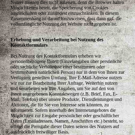
Nutzer müssen dies nicht zulassen, denn die Browser halten
Möglichkeiten bereit, die Speicherung von Cookies
auszuschalten oder zumindest einzuschränken. In diesem
Zusammenhang ist darauf hinzuweisen, dass dann ggf. die
vollumfängliche Nutzung der Website nicht gegeben ist.
Erhebung und Verarbeitung bei Nutzung des
Kontaktformulars
Bei Nutzung des Kontaktformulars erheben wir
personenbezogene Daten (Einzelangaben über persönliche
oder sachliche Verhältnisse einer bestimmten oder
bestimmbaren natürlichen Person) nur in dem von Ihnen zur
Verfügung gestellten Umfang. Ihre E-Mail-Adresse nutzen
wir nur zur Bearbeitung Ihrer Anfrage. Weiterhin nutzen
und verarbeiten wir Ihre Angaben, um Sie auf den von
Ihnen angegebenen Konntaktwegen (z.B. Brief, Fax, E-
Mail, Telefon) über unsere Produkte, Dienstleistungen und
Aktionen, die für Sie von Interesse sein könnten, zu
informieren. Sofern innerhalb des Internetangebotes die
Möglichkeit zur Eingabe persönlicher oder geschäftlicher
Daten (Emailadressen, Namen, Anschriften etc.) besteht, so
erfolgt die Preisgabe dieser Daten seitens des Nutzers auf
ausdrücklich freiwilliger Basis.