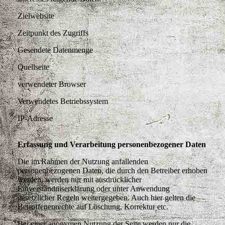
Zielwebsite
Zeitpunkt des Zugriffs
Gesendete Datenmenge
Quellseite
verwendeter Browser
Verwendetes Betriebssystem
IP-Adresse
Erfassung und Verarbeitung personenbezogener Daten
Die im Rahmen der Nutzung anfallenden
personenbezogenen Daten, die durch den Betreiber erhoben
werden, werden nur mit ausdrücklicher
Einverständniserklärung oder unter Anwendung
gesetzlicher Regeln weitergegeben. Auch hier gelten die
Betroffenenrechte auf Löschung, Korrektur etc.
Bei einer anonymen Nutzung der Seite werden nur die