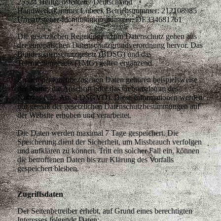
25524 Heiligenstedten / Deutschland
Handwerkskammer Lübeck Betriebsnummer: 212108985
Umsatzsteuer-Identifikationsnummer: DE334681761
Die gesetzlichen Regelungen zum Datenschutz gehen aus
der europäischen Datenschutzgrundverordnung hervor. Das
Bundesdatenschutzgesetz (BDSG) und das
Telemediengesetz (TMG) gelten ergänzend.
Zu den personenbezogenen Daten gehören beispielsweise
der Name, die Anschrift oder das Geburtsdatum des
Nutzers (vgl. Art. 4 DSGVO). Diese Informationen werden
nur gemäß der gesetzlichen Datenschutzbestimmungen auf
der Website erhoben und verarbeitet.
Die Daten werden maximal 7 Tage gespeichert. Die
Speicherung dient der Sicherheit, um Missbrauch verfolgen
und aufklären zu können. Tritt ein solcher Fall ein, können
die betroffenen Daten bis zur Klärung des Vorfalls
gespeichert bleiben.
Zugriffsdaten
Der Seitenbetreiber erhebt, auf Grund eines berechtigten
Interesses folgende Daten: