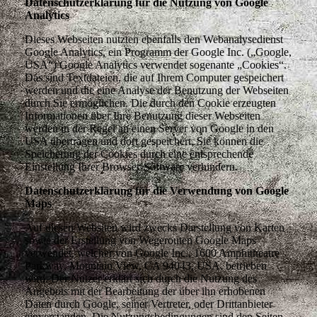
Datenschutzerklärung für die Nutzung von Google
Analytics
Dieses Webseiten nutzten ebenfalls den Webanalysedienst
Google Analytics, ein Programm der Google Inc. („Google,
USA“) Google Analytics verwendet sogenante „Cookies“.
Das sind Textdateien, die auf Ihrem Computer gespeichert
werden und die eine Analyse der Benutzung der Webseiten
durch Sie ermöglichen. Die durch den Cookie erzeugten
Informationen über Ihre Benutzung dieser Webseiten
werden in der Regel an einen Server von Google in den
USA übertragen und dort gespeichert. Sie können die
Speicherung der Cookies durch eine entsprechende
Einstellung Ihrer Browser-Software verhindern.
Datenschutzerklärung für die Verwendung von Google
Maps
Auf diesen Websiten wird zwecks Darstellung von Karten
sowie der Erstellung von Wegerouten Google Maps
verwendet, welcher von Google Inc., 1600 Amphitheatre
Parkway, Mountain View, CA 94043, USA. betrieben
wird. Der Nutzer erklärt sich durch die Nutzung des
Angebots mit der Bearbeitung der über ihn erhobenen
Daten durch Google, seiner Vertreter, oder Drittanbieter
einverstanden. Die Nutzungsbedingungen sind den Seiten